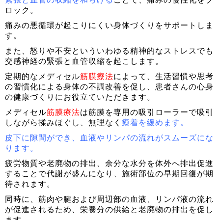
ロック。
痛みの悪循環が起こりにくい身体づくりをサポートしま
す。
また、怒りや不安といういわゆる精神的なストレスでも
交感神経の緊張と血管収縮を起こします。
定期的なメディセル
筋膜療法
によって、生活習慣や思考
の習慣化による身体の不調改善を促し、患者さんの心身
の健康づくりにお役立ていただきます。
メディセル
筋膜療法
は筋膜を専用の吸引ローラーで吸引
しながら揉みほぐし、無理なく
癒着を緩めます。
皮下に隙間ができ、血液やリンパの流れがスムーズにな
ります。
疲労物質や老廃物の排出、余分な水分を体外へ排出促進
することで代謝が盛んになり、施術部位の早期回復が期
待されます。
同時に、筋肉や腱および周辺部の血液、リンパ液の流れ
が促進されるため、栄養分の供給と老廃物の排出を促し
ます。