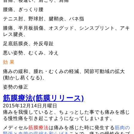
首痛、寝違い、肩こり、肩痛
腰痛、ぎっくり腰
テニス肘、野球肘、腱鞘炎、バネ指
膝痛、半月板損傷、オスグッド、シンスプリント、アキ
レス腱炎、
足底筋膜炎、外反母趾
悪い姿勢、むくみ、冷え
効 果
痛みの緩和、腫れ・むくみの軽減、関節可動域の拡大
(動かし易くなる)、
姿勢の修正
筋膜療法(筋膜リリース)
2015年12月14日月曜日
痛みを我慢していると、ちょっとした事でも痛みを感じ
る慢性痛を引き起こすようになってしまいます。
メディセル
筋膜療法
は痛みを感じた時に発生する
筋肉の
緊張と血管の収縮を和らげる
ことで、痛みの慢性化をブ